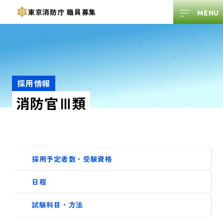
東京消防庁
職員募集
採用情報
消防官Ⅲ類
採用予定者数・受験資格
日程
試験科目・方法