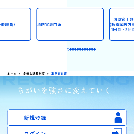
消防官Ⅰ類
一般職員）
消防官専門系
(教養試験方式
1回目・2回
ホーム
多様な試験制度
消防官Ⅲ類
新規登録
ログイン