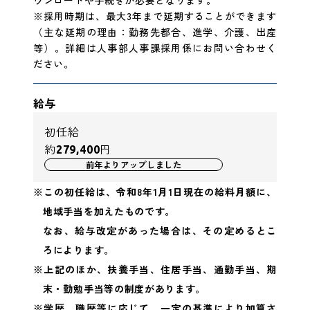
ウンロードや手続きが必要となります。
※採用時期は、最大3年まで延期することができます
（主な延期の理由：勤務先都合、進学、介護、出産
等）。詳細は人事部人事課採用係にお問い合わせく
ださい。
給与
初任給
約
円
279,400
前年よりアップしました
※この初任給は、令和8年1月1日現在の給料月額に、
地域手当を加えたものです。
なお、給与改定があった場合は、その定めるとこ
ろによります。
※上記のほか、扶養手当、住居手当、通勤手当、期
末・勤勉手当等の制度があります。
※学歴、職歴等に応じて、一定の基準により加算さ