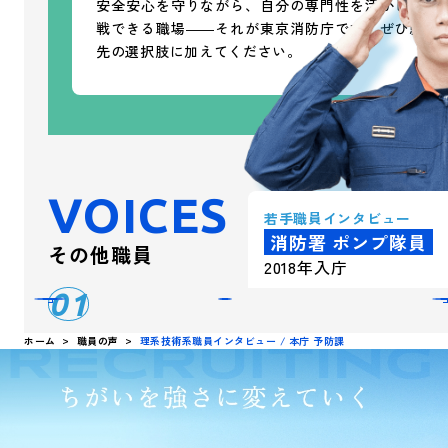
安全安心を守りながら、自分の専門性を活かして挑
戦できる職場――それが東京消防庁です。ぜひ就職
先の選択肢に加えてください。
VOICES
若手職員
インタビュー
消防署 ポンプ隊員
その他職員
2018年入庁
01
ホーム
職員の声
理系技術系職員インタビュー / 本庁 予防課