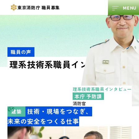
東京消防庁
職員募集
職員の声
理系技術系職員
インタビュー
理系技術系
職員インタビュー
本庁 予防課
消防官
06
制度・技術・現場をつなぎ、
建築
未来の安全をつくる仕事