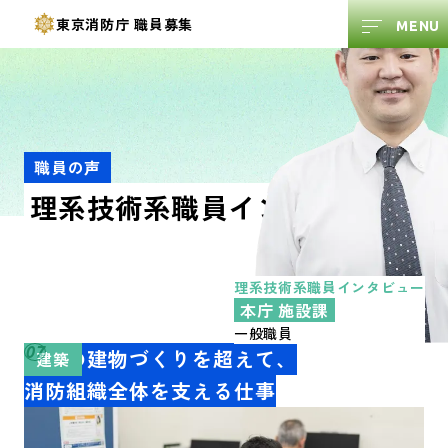
東京消防庁
職員募集
職員の声
理系技術系職員
インタビュー
理系技術系
職員インタビュー
本庁 施設課
一般職員
07
一つの建物づくりを超えて、
建築
消防組織全体を支える仕事