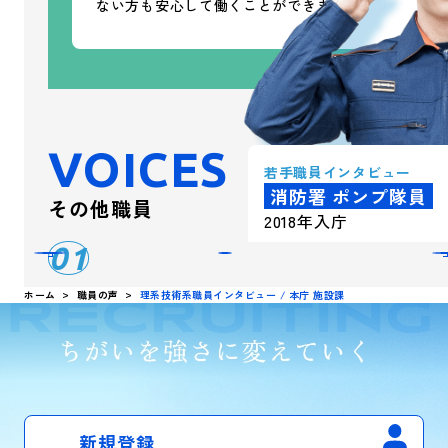
ない方も安心して働くことができます。
VOICES
若手職員
インタビュー
消防署 ポンプ隊員
その他職員
2018年入庁
01
ホーム
職員の声
理系技術系職員インタビュー / 本庁 施設課
新規登録